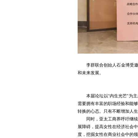
李群联合创始人石金博受
和未来发展。
需要拥有丰富的职场经验和能够
转换的
心态。只有不断增加人生
展障碍，提高女性在经济社会中
度，挖
掘女性在商业社会中的领