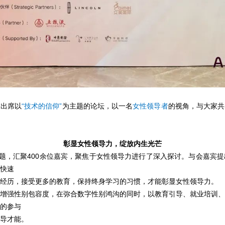
邀出席以
“技术的信仰”
为主题的论坛，以一名
女性领导者
彰显女性领导力，绽放内生光芒
快速
经历，接受更多的教育，保持终身学习的习惯，才能彰显女性领导力。
的参与
导才能。