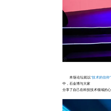
本场论坛就以
“技术的信仰”
中，石金博与大家
分享了自己在科技技术领域的心