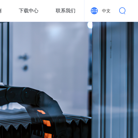
例
下载中心
联系我们
中文