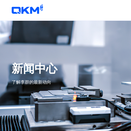
新闻中心
了解李群的最新动向