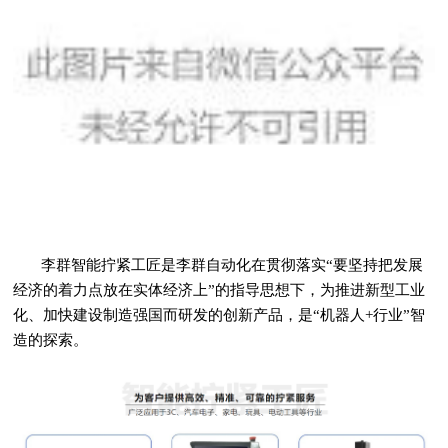
造的探索。