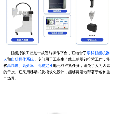
智能拧紧工匠是一款智能操作平台，它结合了
人
和
自研操作系统
够
高精度
、
高效率
、
高稳定性
产场景。