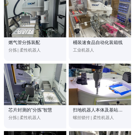
燃气管分拣装配
桶装速食品自动化装箱线
分拣
|
柔性机器人
工业机器人
芯片封测的"分拣"智慧
扫地机器人本体及基站锁附
分拣
|
柔性机器人
螺丝锁付
|
柔性机器人